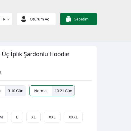
TR
Oturum Aç
Sepetim
6
Üç İplik Şardonlu
Hoodie
t
ı
3-10 Gün
Normal
10-21 Gün
M
L
XL
XXL
XXXL