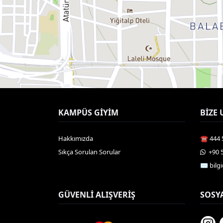
KAMPÜS GIYIM
BIZE 
Hakkımızda
☎️ 444 
Sıkça Sorulan Sorular
️ +90 
✉️ bil
GÜVENLI ALIŞVERIŞ
SOSY