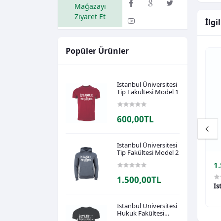
Mağazayı
Ziyaret Et
İlgi
Popüler Ürünler
Istanbul Üniversitesi
Tip Fakültesi Model 1
600,00TL
Istanbul Üniversitesi
Tip Fakültesi Model 2
1.500,00TL
1
1.500,00TL
itesi Ulastirma ve
Istanbul Üniversitesi Eczacilik
Is
si Model 1
Fakültesi Model 1
Istanbul Üniversitesi
Hukuk Fakültesi
Model 1