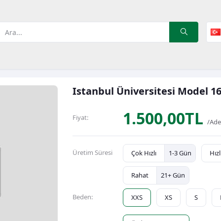
Istanbul Üniversitesi Model 1
1.500,00TL
Fiyat:
/Ade
Üretim Süresi
Çok Hızlı
1-3 Gün
Hızl
Rahat
21+ Gün
Beden:
XXS
XS
S