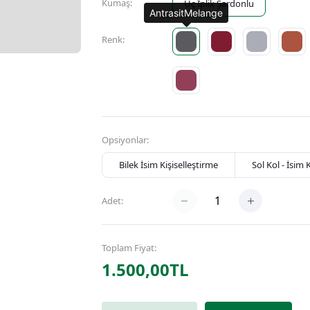
Kumaş:
Üç İplik Şardonlu
AntrasitMelange
Renk:
Opsiyonlar:
Bilek İsim Kişiselleştirme
Sol Kol - İsim 
Adet:
Toplam Fiyat:
1.500,00TL