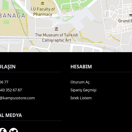
ULAŞIN
HESABIM
56 77
Oturum Aç
543 352 67 87
Sipariş Geçmişi
gi@kampusstore.com
İstek Listem
AL MEDYA