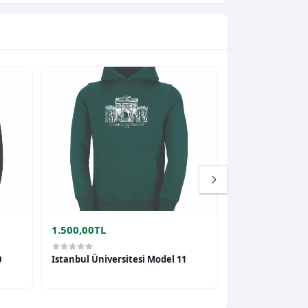
1.500,00TL
1.500,00TL
0
Istanbul Üniversitesi Model 11
Istanbul Üniver