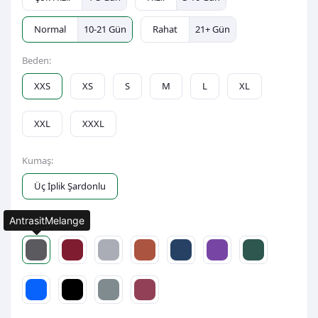
Normal
10-21 Gün
Rahat
21+ Gün
Beden:
XXS
XS
S
M
L
XL
XXL
XXXL
Kumaş:
Üç İplik Şardonlu
AntrasitMelange
Renk: