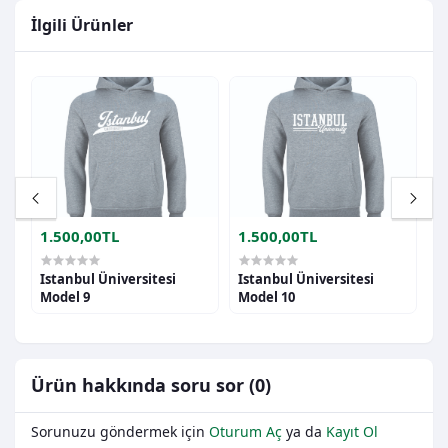
İlgili Ürünler
1.500,00TL
1.500,00TL
1
Istanbul Üniversitesi
Istanbul Üniversitesi
I
l
Model 9
Model 10
M
Ürün hakkında soru sor (0)
Sorunuzu göndermek için
Oturum Aç
ya da
Kayıt Ol