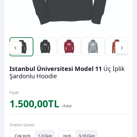
Istanbul Üniversitesi Model 11
Üç İplik
Şardonlu
Hoodie
Fiyat:
1.500,00TL
/Adet
Üretim Süresi
Çok Hızlı
1-3 Gün
Hızlı
3-10 Gün