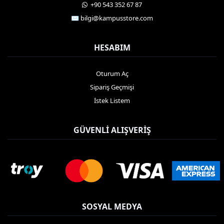
️ +90 543 352 67 87
✉️ bilgi@kampusstore.com
HESABIM
Oturum Aç
Sipariş Geçmişi
İstek Listem
GÜVENLI ALIŞVERIŞ
SOSYAL MEDYA