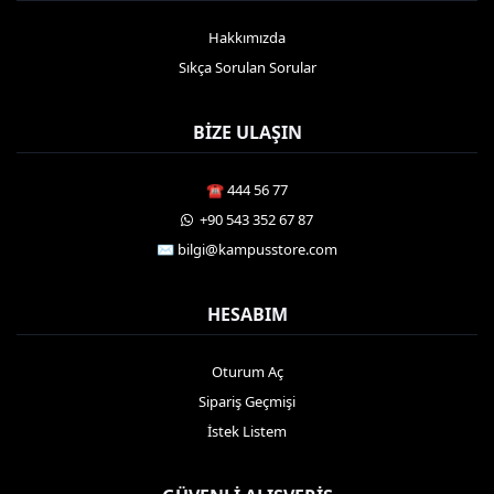
Hakkımızda
Sıkça Sorulan Sorular
BIZE ULAŞIN
☎️ 444 56 77
️ +90 543 352 67 87
✉️ bilgi@kampusstore.com
HESABIM
Oturum Aç
Sipariş Geçmişi
İstek Listem